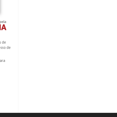
s de
esso de
para