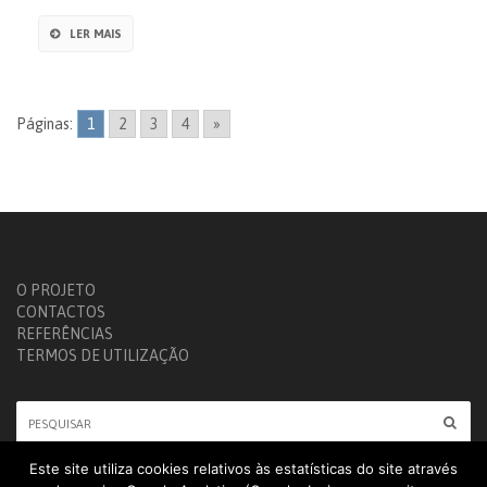
LER MAIS
Páginas:
1
2
3
4
»
O PROJETO
CONTACTOS
REFERÊNCIAS
TERMOS DE UTILIZAÇÃO
Este site utiliza cookies relativos às estatísticas do site através