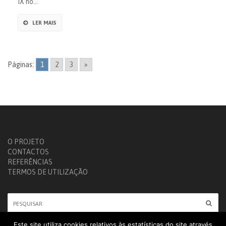
IX no…
LER MAIS
Páginas:
1
2
3
»
O PROJETO
CONTACTOS
REFERÊNCIAS
TERMOS DE UTILIZAÇÃO
Este site utiliza cookies relativos às estatísticas do site através